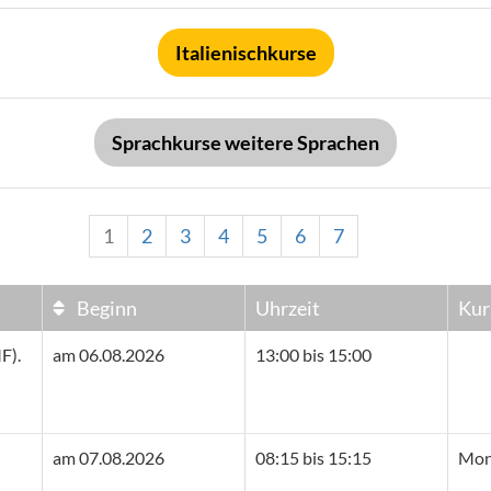
Italienischkurse
Sprachkurse weitere Sprachen
1
2
3
4
5
6
7
Beginn
Uhrzeit
Kur
F).
am 06.08.2026
13:00 bis 15:00
am 07.08.2026
08:15 bis 15:15
Mont