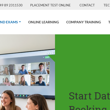
49 89 2311530
PLACEMENT TEST ONLINE
CONTACT
TEC
(CURRENT)
AND EXAMS
ONLINE LEARNING
COMPANY TRAINING
Start Da
Booking