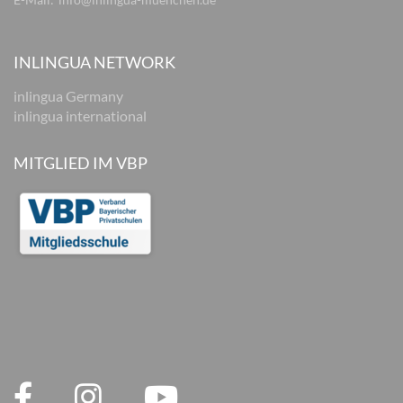
INLINGUA NETWORK
inlingua Germany
inlingua international
MITGLIED IM VBP