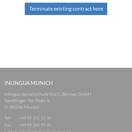
Terminate existing contract here
INLINGUA MUNICH
inlingua Sprachschule U.u.C. Bernau GmbH
Sendlinger-Tor-Platz 6
D-80336 Munich
Tel.:
+49 89 231 15 30
Fax:
+49 89 260 99 20
E-Mail:
info@inlingua-muenchen.de